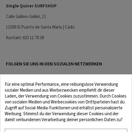
Single Quiver SURFSHOP
Calle Galileo-Galilei, 11
11500 El Puerto de Santa María | Cádiz
Kontakt: 633 11 70 38
FOLGEN SIE UNS IN DEN SOZIALEN NETZWERKEN
Für eine optimal Performance, eine reibungslose Verwendung
sozialer Medien und aus Werbezwecken empfiehlt dir dieser
Laden, der Verwendung von Cookies zuzustimmen. Durch Cookies
von sozialen Medien und Werbecookies von Drittparteien hast du
Zugriff auf Social-Media-Funktionen und erhältst personalisierte
Werbung. Stimmst du der Verwendung dieser Cookies und der
damit verbundenen Verarbeitung deiner persönlichen Daten zu?
Rechtliche Hinweise
Bedingungen und Konditionen
Cookie-Richtlinie
Vertraulichkeitspolitik