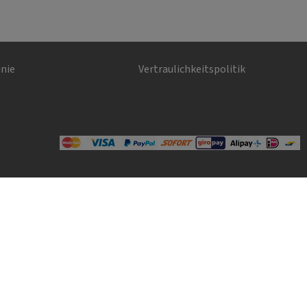
inie
Vertraulichkeitspolitik