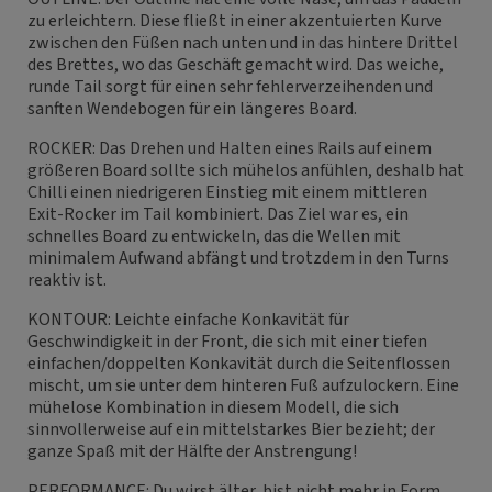
zu erleichtern. Diese fließt in einer akzentuierten Kurve
zwischen den Füßen nach unten und in das hintere Drittel
des Brettes, wo das Geschäft gemacht wird. Das weiche,
runde Tail sorgt für einen sehr fehlerverzeihenden und
sanften Wendebogen für ein längeres Board.
ROCKER: Das Drehen und Halten eines Rails auf einem
größeren Board sollte sich mühelos anfühlen, deshalb hat
Chilli einen niedrigeren Einstieg mit einem mittleren
Exit-Rocker im Tail kombiniert. Das Ziel war es, ein
schnelles Board zu entwickeln, das die Wellen mit
minimalem Aufwand abfängt und trotzdem in den Turns
reaktiv ist.
KONTOUR: Leichte einfache Konkavität für
Geschwindigkeit in der Front, die sich mit einer tiefen
einfachen/doppelten Konkavität durch die Seitenflossen
mischt, um sie unter dem hinteren Fuß aufzulockern. Eine
mühelose Kombination in diesem Modell, die sich
sinnvollerweise auf ein mittelstarkes Bier bezieht; der
ganze Spaß mit der Hälfte der Anstrengung!
PERFORMANCE: Du wirst älter, bist nicht mehr in Form