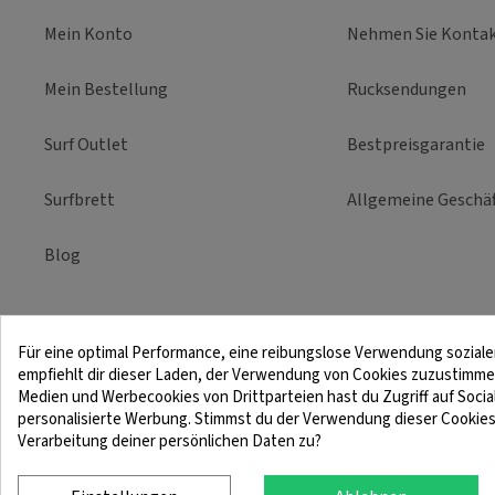
Mein Konto
Nehmen Sie Kontak
Mein Bestellung
Rucksendungen
Surf Outlet
Bestpreisgarantie
Surfbrett
Allgemeine Geschä
Blog
Für eine optimal Performance, eine reibungslose Verwendung sozia
empfiehlt dir dieser Laden, der Verwendung von Cookies zuzustimme
Medien und Werbecookies von Drittparteien hast du Zugriff auf Soci
Rechtliche Hinweise
Bedi
personalisierte Werbung. Stimmst du der Verwendung dieser Cookie
Verarbeitung deiner persönlichen Daten zu?