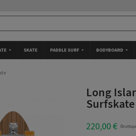
ATE
SKATE
PADDLE SURF
BODYBOARD
ate
Long Isla
Surfskate
220,00 €
Bruttop