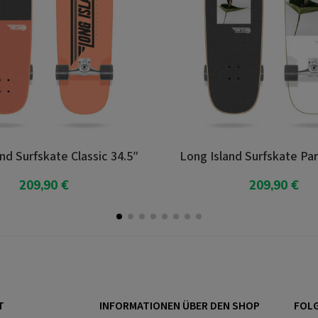
 Classic 34.5″
Long Island Surfskate Paradise 34″
€
209,90 €
orb
In den Warenkorb
T
INFORMATIONEN ÜBER DEN SHOP
FOLG