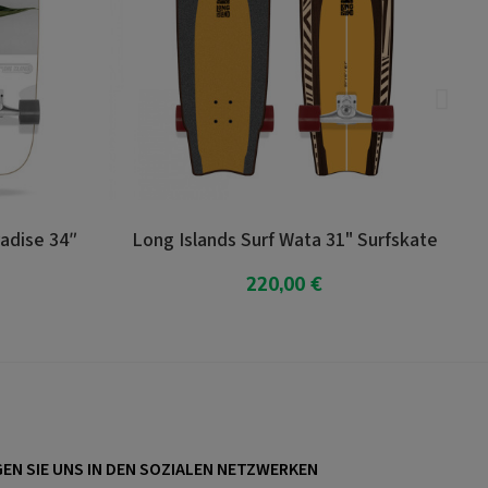
Long Islands Surf Wata 31" Surfskate
Long Islands S
220,00 €
In den Warenkorb
In 
EN SIE UNS IN DEN SOZIALEN NETZWERKEN