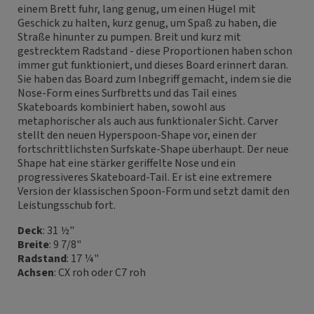
einem Brett fuhr, lang genug, um einen Hügel mit
Geschick zu halten, kurz genug, um Spaß zu haben, die
Straße hinunter zu pumpen. Breit und kurz mit
gestrecktem Radstand - diese Proportionen haben schon
immer gut funktioniert, und dieses Board erinnert daran.
Sie haben das Board zum Inbegriff gemacht, indem sie die
Nose-Form eines Surfbretts und das Tail eines
Skateboards kombiniert haben, sowohl aus
metaphorischer als auch aus funktionaler Sicht. Carver
stellt den neuen Hyperspoon-Shape vor, einen der
fortschrittlichsten Surfskate-Shape überhaupt. Der neue
Shape hat eine stärker geriffelte Nose und ein
progressiveres Skateboard-Tail. Er ist eine extremere
Version der klassischen Spoon-Form und setzt damit den
Leistungsschub fort.
Deck
: 31 ½"
Breite
: 9 7/8"
Radstand
: 17 ¼"
Achsen
: CX roh oder C7 roh