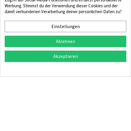
Zugriff auf Social-Media-Funktionen und erhältst personalisierte
Werbung. Stimmst du der Verwendung dieser Cookies und der
damit verbundenen Verarbeitung deiner persönlichen Daten zu?
Rechtliche Hinweise
Bedingungen und Konditionen
Cookie-Richtlinie
Vertraulichkeitspolitik
Einstellungen
Ablehnen
© 2025 SingleQuiver – Alle Rechte vorbehalten
Akzeptieren