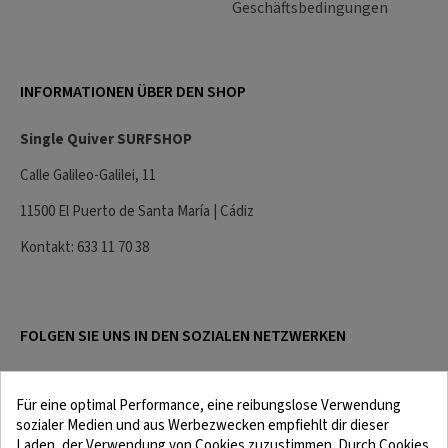
Geschäftsbedingungen
INFORMATIONEN ÜBER DEN SHOP
Single Quiver SURFSHOP
Calle Galileo-Galilei, 11
11500 El Puerto de Santa María | Cádiz
Kontakt: 633 11 70 38
FOLGEN SIE UNS IN DEN SOZIALEN NETZWERKEN
Für eine optimal Performance, eine reibungslose Verwendung
sozialer Medien und aus Werbezwecken empfiehlt dir dieser
Laden, der Verwendung von Cookies zuzustimmen. Durch Cookies