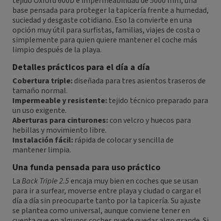
tejido Oxford 600D e impermeabilidad de 5000 mm, una
base pensada para proteger la tapicería frente a humedad,
suciedad y desgaste cotidiano. Eso la convierte en una
opción muy útil para surfistas, familias, viajes de costa o
simplemente para quien quiere mantener el coche más
limpio después de la playa.
Detalles prácticos para el día a día
Cobertura triple:
diseñada para tres asientos traseros de
tamaño normal.
Impermeable y resistente:
tejido técnico preparado para
un uso exigente.
Aberturas para cinturones:
con velcro y huecos para
hebillas y movimiento libre.
Instalación fácil:
rápida de colocar y sencilla de
mantener limpia.
Una funda pensada para uso práctico
La
Back Triple 2.5
encaja muy bien en coches que se usan
para ir a surfear, moverse entre playa y ciudad o cargar el
día a día sin preocuparte tanto por la tapicería. Su ajuste
se plantea como universal, aunque conviene tener en
cuenta que en algunos coches puede quedar algo grande. Si