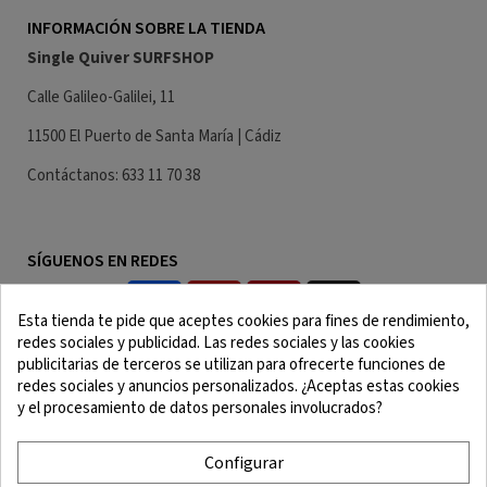
INFORMACIÓN SOBRE LA TIENDA
Single Quiver SURFSHOP
Calle Galileo-Galilei, 11
11500 El Puerto de Santa María | Cádiz
Contáctanos: 633 11 70 38
SÍGUENOS EN REDES
Esta tienda te pide que aceptes cookies para fines de rendimiento,
redes sociales y publicidad. Las redes sociales y las cookies
publicitarias de terceros se utilizan para ofrecerte funciones de
redes sociales y anuncios personalizados. ¿Aceptas estas cookies
y el procesamiento de datos personales involucrados?
Aviso Legal
Términos y Condiciones
Política de Cookies
Política de Confidencialidad
Configurar