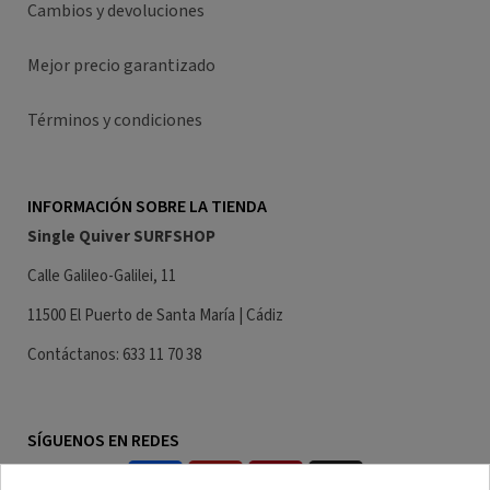
Cambios y devoluciones
Mejor precio garantizado
Términos y condiciones
INFORMACIÓN SOBRE LA TIENDA
Single Quiver SURFSHOP
Calle Galileo-Galilei, 11
11500 El Puerto de Santa María | Cádiz
Contáctanos: 633 11 70 38
SÍGUENOS EN REDES