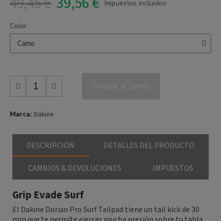
49,45 €
39,56 €
Impuestos incluidos
Color
Añadir al carrito
Marca
Dakine
DESCRIPCIÓN
DETALLES DEL PRODUCTO
CAMBIOS & DEVOLUCIONES
IMPUESTOS
Grip Evade Surf
El Dakine Dorian Pro Surf Tailpad tiene un tail kick de 30
mm que te permite ejercer mucha presión sobre tu tabla