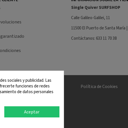
s
Single Quiver SURFSHOP
Calle Galileo-Galilei, 11
evoluciones
11500 El Puerto de Santa María |
 garantizado
Contáctanos: 633 11 70 38
condiciones
des sociales y publicidad. Las
 ofrecerte funciones de redes
 Condiciones
Política de Cookies
cesamiento de datos personales
Aceptar