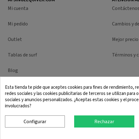
Mi cuenta
Contácteno
Mi pedido
Cambios y d
Outlet
Mejor precio
Tablas de surf
Términos y 
Blog
Esta tienda te pide que aceptes cookies para fines de rendimiento, re
redes sociales y las cookies publicitarias de terceros se utilizan para
Aviso Legal
Términos y
sociales y anuncios personalizados. ¿Aceptas estas cookies y el pro
involucrados?
Configurar
Rechazar
© 2025 SingleQuiver - Todos los derechos reservados