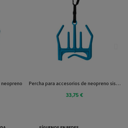
opreno
Percha para accesorios de neopreno sistema doble
33,75 €
Añadir al carrito
NDA
SÍGUENOS EN REDES