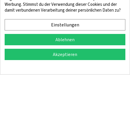
Werbung. Stimmst du der Verwendung dieser Cookies und der
damit verbundenen Verarbeitung deiner persönlichen Daten zu?
Rechtliche Hinweise
Bedingungen und Konditionen
Cookie-Richtlinie
Vertraulichkeitspolitik
Einstellungen
Ablehnen
© 2025 SingleQuiver – Alle Rechte vorbehalten
Akzeptieren