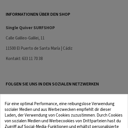
INFORMATIONEN ÜBER DEN SHOP
Single Quiver SURFSHOP
Calle Galileo-Galilei, 11
11500 El Puerto de Santa María | Cádiz
Kontakt: 633 11 70 38
FOLGEN SIE UNS IN DEN SOZIALEN NETZWERKEN
Für eine optimal Performance, eine reibungslose Verwendung
sozialer Medien und aus Werbezwecken empfiehlt dir dieser
Laden, der Verwendung von Cookies zuzustimmen. Durch Cookies
von sozialen Medien und Werbecookies von Drittparteien hast du
Zugriff auf Social-Media-Funktionen und erhältst personalisierte