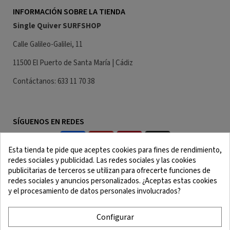
INFORMACIÓN SOBRE LA TIENDA
Single Quiver SURFSHOP
Calle Galileo-Galilei, 11
11500 El Puerto de Santa María | Cádiz
Contáctanos: 633 11 70 38
SÍGUENOS EN REDES
Esta tienda te pide que aceptes cookies para fines de rendimiento,
redes sociales y publicidad. Las redes sociales y las cookies
publicitarias de terceros se utilizan para ofrecerte funciones de
redes sociales y anuncios personalizados. ¿Aceptas estas cookies
y el procesamiento de datos personales involucrados?
Aviso Legal
Términos y Condiciones
Política de Cookies
Política de Confidencialidad
Configurar