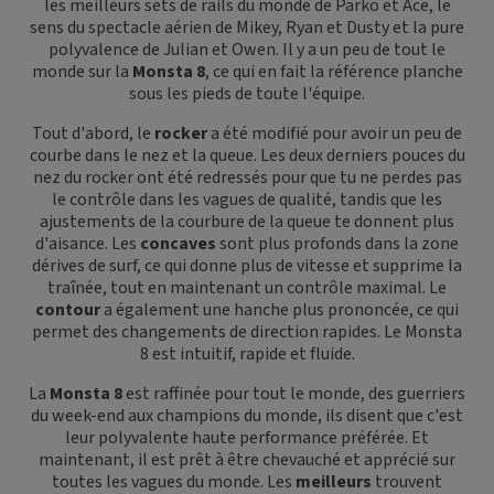
les meilleurs sets de rails du monde de Parko et Ace, le
sens du spectacle aérien de Mikey, Ryan et Dusty et la pure
polyvalence de Julian et Owen. Il y a un peu de tout le
monde sur la
Monsta 8
, ce qui en fait la référence planche
sous les pieds de toute l'équipe.
Tout d'abord, le
rocker
a été modifié pour avoir un peu de
courbe dans le nez et la queue. Les deux derniers pouces du
nez du rocker ont été redressés pour que tu ne perdes pas
le contrôle dans les vagues de qualité, tandis que les
ajustements de la courbure de la queue te donnent plus
d'aisance. Les
concaves
sont plus profonds dans la zone
dérives de surf, ce qui donne plus de vitesse et supprime la
traînée, tout en maintenant un contrôle maximal. Le
contour
a également une hanche plus prononcée, ce qui
permet des changements de direction rapides. Le Monsta
8 est intuitif, rapide et fluide.
La
Monsta 8
est raffinée pour tout le monde, des guerriers
du week-end aux champions du monde, ils disent que c'est
leur polyvalente haute performance préférée. Et
maintenant, il est prêt à être chevauché et apprécié sur
toutes les vagues du monde. Les
meilleurs
trouvent