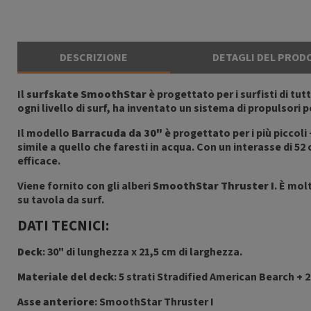
DESCRIZIONE
DETAGLI DEL PROD
Il
surfskate SmoothStar
è progettato per i surfisti di tut
ogni livello di surf, ha inventato un sistema di propulsori
Il modello
Barracuda da 30"
è progettato per i più piccol
simile a quello che faresti in acqua. Con un interasse di 5
efficace.
Viene fornito con gli alberi
SmoothStar Thruster I
. È mol
su tavola da surf.
DATI TECNICI:
Deck
: 30" di lunghezza x 21,5 cm di larghezza.
Materiale del deck
: 5 strati Stradified American Bearch + 
Asse anteriore
: SmoothStar Thruster I