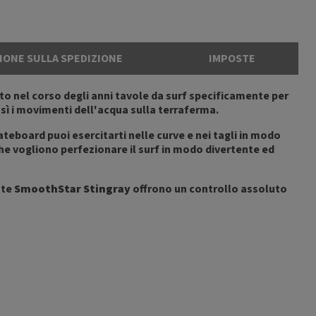
IONE SULLA SPEDIZIONE
IMPOSTE
ppato nel corso degli anni tavole da surf specificamente per
osì i movimenti dell'acqua sulla terraferma.
teboard puoi esercitarti nelle curve e nei tagli in modo
he vogliono perfezionare il surf in modo divertente ed
ote
SmoothStar Stingray
offrono un controllo assoluto