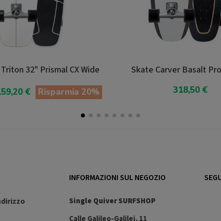
Skate Carver Basalt Proteus C7
Skat
318,50 €
Aggiungi Al Carrello
Ag
INFORMAZIONI SUL NEGOZIO
SEGU
ndirizzo
Single Quiver SURFSHOP
Calle Galileo-Galilei, 11