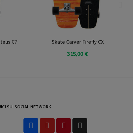
e Carver Firefly CX
Skate Carver CI New Fl
315,00 €
341,00 €
giungi Al Carrello
Aggiungi Al Carrello
ICI SUI SOCIAL NETWORK