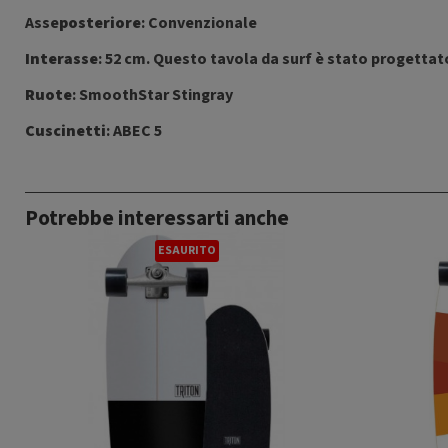
Asse
posteriore
: Convenzionale
Interasse
: 52 cm. Questo tavola da surf è stato progettato
Ruote
: SmoothStar Stingray
Cuscinetti
: ABEC 5
Potrebbe interessarti anche
TO
ESAURITO