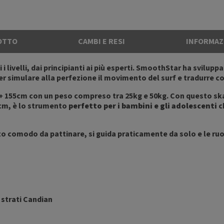
OTTO
CAMBI E RESI
INFORMAZ
ti i livelli, dai principianti ai più esperti. SmoothStar ha svilu
 per simulare alla perfezione il movimento del surf e tradurre c
i + 155cm con un peso compreso tra 25kg e 50kg. Con questo ska
2 cm, è lo strumento
perfetto per i bambini e gli adolescenti
c
to comodo da pattinare, si guida praticamente da solo e le ru
2 strati Candian