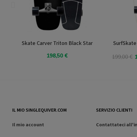
on Black Star
SurfSkate Triton 32" Prismal CX Wide
 €
199,00 €
159,20 €
Risparmia 20%
arrello
Aggiungi Al Carrello
IL MIO SINGLEQUIVER.COM
SERVIZIO CLIENTI
Il mio account
Contattateci all'i