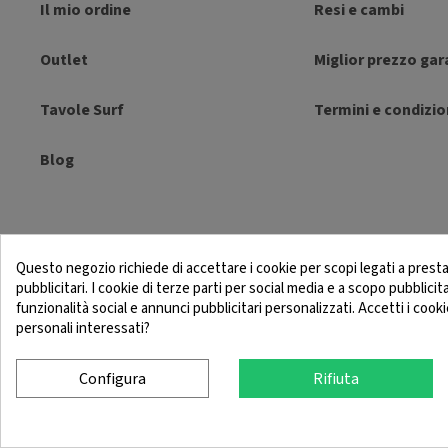
Il mio ordine
Resi e cambi
Outlet
Miglior prezzo gar
Tavole Surf
Termini e condizio
Blog
Questo negozio richiede di accettare i cookie per scopi legati a presta
pubblicitari. I cookie di terze parti per social media e a scopo pubblicit
Avviso Legale
Conditio
funzionalità social e annunci pubblicitari personalizzati. Accetti i cooki
personali interessati?
Configura
Rifiuta
© 2025 SingleQuiver - Tutti i diritti riservati