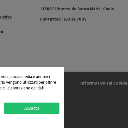
11500 El Puerto de Santa María | Cádiz
antito
Contattaci: 633 11 70 38
ni
zioni, social media e annunci
ario vengono utilizzati per offrire
ns Générales
Informativa sui cookie
e e l'elaborazione dei dati
Accetta