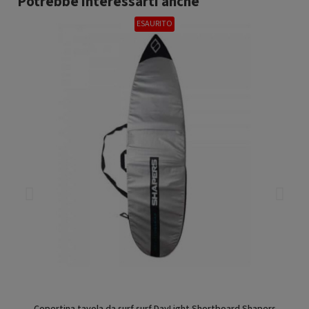
Potrebbe interessarti anche
ESAURITO
Copertina tavola da surf surf DayLight Shortboard Shapers