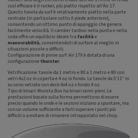
così efficace è il rocker, più piatto rispetto all'Air 17.
Questo tavola da surf è relativamente piatto nella parte
centrale (in particolare sotto il piede anteriore),
consentendo un ottimo punto di appoggio che genera
facilmente velocità. Il camber tardivo nella punta e nella
coda offre un equilibrio ideale tra
facilità
e
manovrabilità
, consentendoti di surfare al meglio in
situazioni piccole o difficili.
Configurazione di pinne surf: Air 17X è dotata di una
configurazione
thurster
.
Vetrificazione: tavole da 1 metro e 80 a 1 metro e 80 con
vetri 4x2 oz in coperta e 4 oz in fondo. Le tavole da 5'11" in
su sono vetrate con deck 4x4 oz x fondo 4 oz.
Tipo di binari: Monsta Box ha binari semi-pieni. Le
prestazioni basate sulla forma permettono di essere
precisi quando le onde e le sezioni iniziano a spuntare, ma
con un volume sufficiente a farti superare i punti più
difficili o a evitare di rimanere intrappolato nel chop.