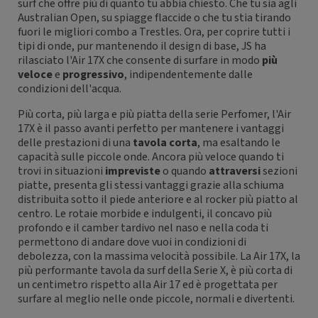
surf che offre più di quanto tu abbia chiesto. Che tu sia agli
Australian Open, su spiagge flaccide o che tu stia tirando
fuori le migliori combo a Trestles. Ora, per coprire tutti i
tipi di onde, pur mantenendo il design di base, JS ha
rilasciato l'Air 17X che consente di surfare in modo
più
veloce
e
progressivo
, indipendentemente dalle
condizioni dell'acqua.
Più corta, più larga e più piatta della serie Perfomer, l'Air
17X è il passo avanti perfetto per mantenere i vantaggi
delle prestazioni di una
tavola corta
, ma esaltando le
capacità sulle piccole onde. Ancora più veloce quando ti
trovi in situazioni
impreviste
o quando
attraversi
sezioni
piatte, presenta gli stessi vantaggi grazie alla schiuma
distribuita sotto il piede anteriore e al rocker più piatto al
centro. Le rotaie morbide e indulgenti, il concavo più
profondo e il camber tardivo nel naso e nella coda ti
permettono di andare dove vuoi in condizioni di
debolezza, con la massima velocità possibile. La Air 17X, la
più performante tavola da surf della Serie X, è più corta di
un centimetro rispetto alla Air 17 ed è progettata per
surfare al meglio nelle onde piccole, normali e divertenti.