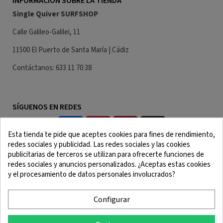
INFORMACIÓN SOBRE LA TIENDA
Single Quiver SURFSHOP
Calle Galileo-Galilei, 11
11500 El Puerto de Santa María | Cádiz
Contáctanos: 633 11 70 38
SÍGUENOS EN REDES
Esta tienda te pide que aceptes cookies para fines de rendimiento,
redes sociales y publicidad. Las redes sociales y las cookies
publicitarias de terceros se utilizan para ofrecerte funciones de
redes sociales y anuncios personalizados. ¿Aceptas estas cookies
y el procesamiento de datos personales involucrados?
Aviso Legal
Términos y Condiciones
Política de Cookies
Política de Confidencialidad
Configurar