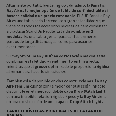
Altamente portátil, fuerte, rígido y duradero, la
Fanatic
Ray Air es la mejor opción de tabla de surf hinchable si
buscas calidad a un precio razonable
. El SUP Fanatic Ray
Air es una tabla todo terreno, con gran estabilidad y que
viene con todos los accesorios necesarios para comenzar
a practicar Stand Up Paddle. Está
disponible
en
2
medidas
.
Es una tabla genial para dar tus primeros
paseos de larga distancia, así como para usuarios
experimentados.
Su
mayor
volumen
y su
línea
de
flotación
maximizada
combinan
estabilidad
y
rendimiento
en línea recta,
mientras que el
grosor
optimizado le proporciona
rigidez
al
remar para hacerlo sin esfuerzo.
También está disponible en
dos
construcciones
. La
Ray
Air Premium
cuenta con la mejor
construcción
inflable
disponible en el mercado:
doble
capa
Drop Stitch Light
,
con una increíble relación rigidez / peso y la
Ray Air
viene
en una construcción de
una
capa
de
Drop Stitch Light.
CARACTERÍSTICAS PRINCIPALES DE LA FANATIC
RAY AIR: