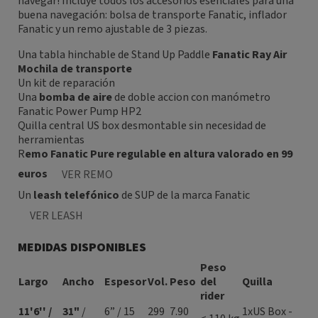
navegar! Incluye todos los accesorios esenciales para una
buena navegación: bolsa de transporte Fanatic, inflador
Fanatic y un remo ajustable de 3 piezas.
Una tabla hinchable de Stand Up Paddle
Fanatic Ray Air
Mochila de transporte
Un kit de reparación
Una
bomba de aire
de doble accion con manómetro
Fanatic Power Pump HP2
Quilla central US box desmontable sin necesidad de
herramientas
R
emo Fanatic Pure regulable en altura valorado en 99
euros
VER REMO
Un
leash telefónico
de SUP de la marca Fanatic
VER LEASH
MEDIDAS DISPONIBLES
Peso
Largo
Ancho
Espesor
Vol.
Peso
del
Quilla
rider
1
1'6'' /
31"
/
6” / 15
299
7.90
1xUS Box -