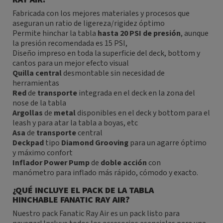
Fabricada con los mejores materiales y procesos que
aseguran un ratio de ligereza/rigidez óptimo
Permite hinchar la tabla
hasta 20 PSI de presión
, aunque
la presión recomendada es 15 PSI,
Diseño impreso en toda la superficie del deck, bottom y
cantos para un mejor efecto visual
Quilla central
desmontable sin necesidad de
herramientas
Red
de
transporte
integrada en el deck en la zona del
nose de la tabla
Argollas
de
metal
disponibles en el deck y bottom para el
leash y para atar la tabla a boyas, etc
Asa
de
transporte
central
Deckpad
tipo
Diamond
Grooving
para un agarre óptimo
y máximo confort
Inflador
Power
Pump
de
doble
acción
con
manómetro para inflado más rápido, cómodo y exacto.
¿QUÉ INCLUYE EL PACK DE LA TABLA
HINCHABLE FANATIC RAY AIR?
Nuestro pack Fanatic Ray Air es un pack listo para