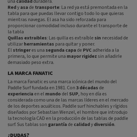
una
calidad
duradera.
Red
y
asa
de
transporte
:
La red ya está premontada en la
tabla para que puedas llevar contigo todo lo que quieras
mientras navegas. El asa ha sido reforzada para
proporcionar comodidad incluso durante el transporte de
la tabla
Quillas
extraibles
:
Las quilla es extraíble
sin
necesidad de
utilizar
herramientas
para quitar y poner.
El
stringer
es una
segunda
capa
de
PVC
adherida a la
primera, lo que permite una
mayor
rigidez
sin añadirle
demasiado peso extra.
LA MARCA FANATIC
La marca Fanatic es una marca icónica del mundo del
Paddle Surf fundada en 1981. Con
3
décadas
de
experiencia
en el
mundo
del
SUP
, hoy en día es
considerada como una de las marcas líderes en el mercado
de los deportes acuáticos. Paddle surf hinchables y rígidos
diseñados por Sebastian Wenzel, el hombre que introdujo
la tecnología CAD en la producción de las tablas de paddle
surf. Sus tablas son
garantía
de
calidad
y
diversión
.
¿DUDAS?