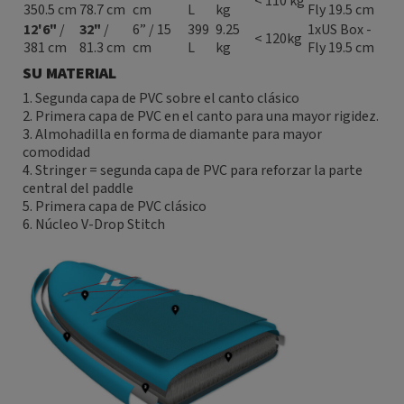
< 110 kg
350.5 cm
78.7 cm
cm
L
kg
Fly 19.5 cm
12'6"
/
32"
/
6” / 15
399
9.25
1xUS Box -
< 120kg
381 cm
81.3 cm
cm
L
kg
Fly 19.5 cm
SU MATERIAL
1. Segunda capa de PVC sobre el canto clásico
2. Primera capa de PVC en el canto para una mayor rigidez.
3. Almohadilla en forma de diamante para mayor
comodidad
4. Stringer = segunda capa de PVC para reforzar la parte
central del paddle
5. Primera capa de PVC clásico
6. Núcleo V-Drop Stitch